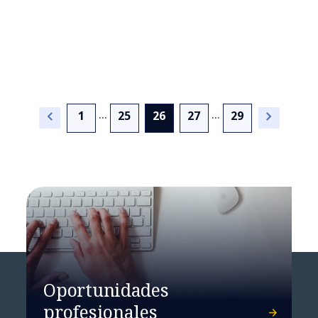
Colombia 2019
...
...
(current)
1
25
26
27
29
NTT DATA realiza por
primera vez en Chile su
conferencia global de
líderes
Oportunidades
profesionales