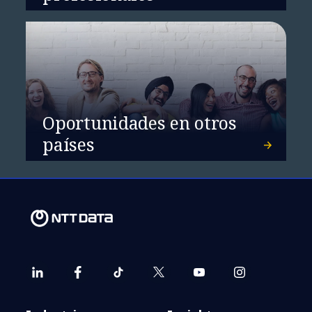
Oportunidades en otros
Tu cerebro también piensa
países
con el corazón