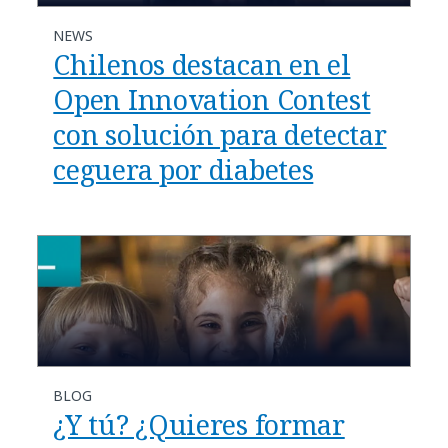
NEWS
Chilenos destacan en el
Open Innovation Contest
con solución para detectar
ceguera por diabetes
BLOG
¿Y tú? ¿Quieres formar