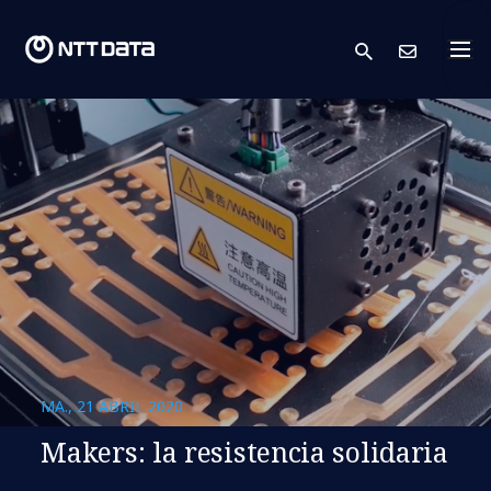
search
Cont
MA., 21 ABRIL 2020
Makers: la resistencia solidaria