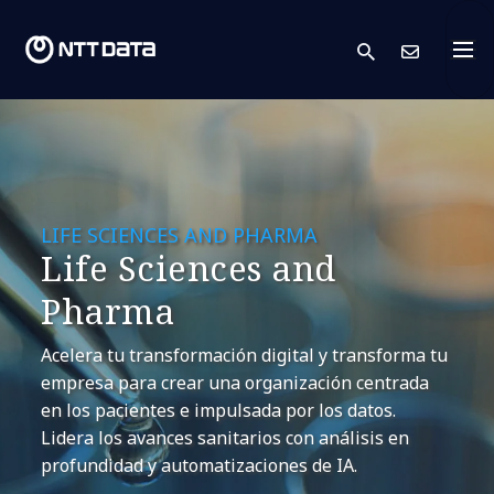
search
Cont
LIFE SCIENCES AND PHARMA
Life Sciences and
Pharma
Acelera tu transformación digital y transforma tu
empresa para crear una organización centrada
en los pacientes e impulsada por los datos.
Lidera los avances sanitarios con análisis en
profundidad y automatizaciones de IA.