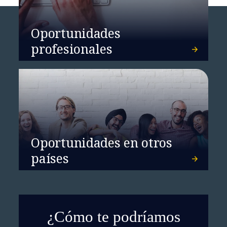
Implementación ERP, SAP
S/AHANA
Oportunidades
profesionales
Oportunidades en otros
países
Impulsando una atención al
paciente más eficiente con
Google Cloud
¿Cómo te podríamos