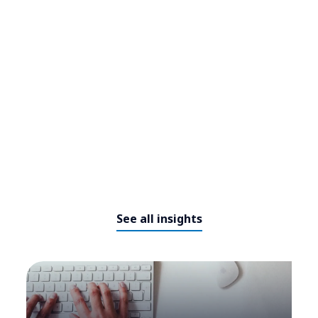
Hospital Sírio-Libanês refuerza
la seguridad de sus dispositivos
médicos con tecnología
especializada
See all insights