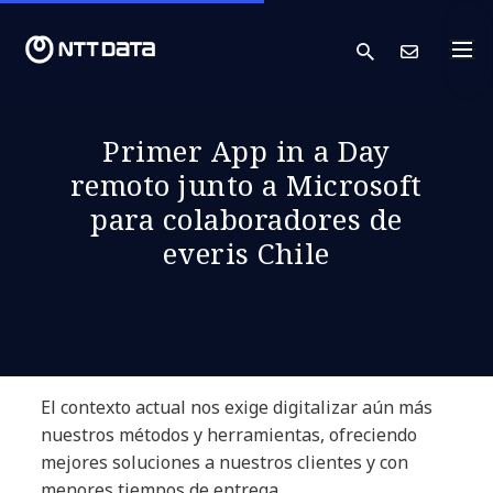
search
Cont
Primer App in a Day
remoto junto a Microsoft
para colaboradores de
everis Chile
El contexto actual nos exige digitalizar aún más
nuestros métodos y herramientas, ofreciendo
mejores soluciones a nuestros clientes y con
menores tiempos de entrega.