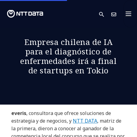
search
Cont
Empresa chilena de IA
para el diagnóstico de
enfermedades irá a final
de startups en Tokio
everis
, consultora que ofrece soluciones de
estrategia y de negocios, y
NTT DATA
, matriz de
la primera, dieron a conocer al ganador de la
competencia local del concurso que se realiza por