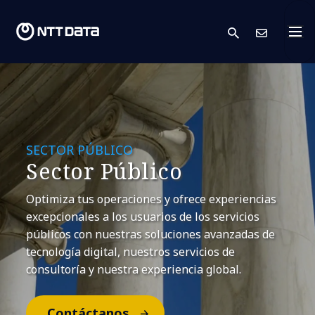
search
Cont
SECTOR PÚBLICO
Sector Público
Optimiza tus operaciones y ofrece experiencias
excepcionales a los usuarios de los servicios
públicos con nuestras soluciones avanzadas de
tecnología digital, nuestros servicios de
consultoría y nuestra experiencia global.
Contáctanos