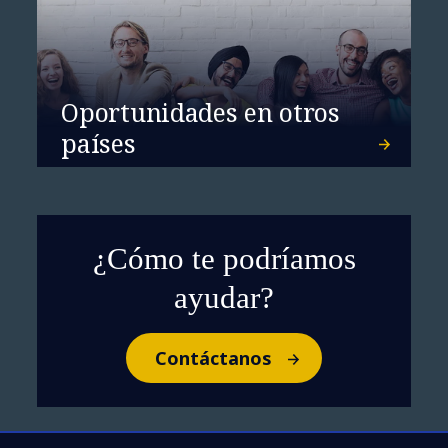
De los datos a la decisión: Cómo
Oportunidades en otros
la IA está transformando el
países
liderazgo en las aerolíneas
¿Cómo te podríamos
ayudar?
Contáctanos