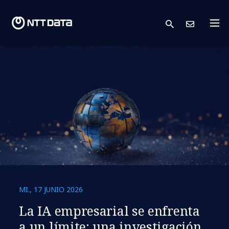
search
Cont
MI., 17 JUNIO 2026
La IA empresarial se enfrenta
a un límite: una investigación