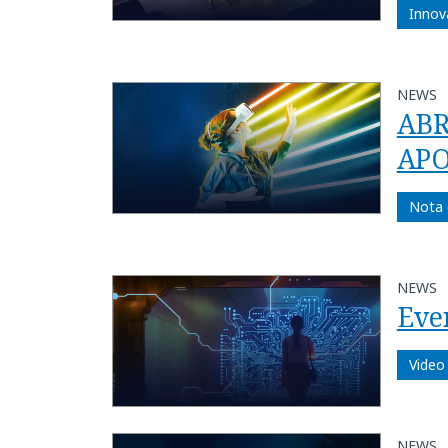
Innov
NEWS
ABR
APO
Nota 
NEWS
Even
Video
NEWS