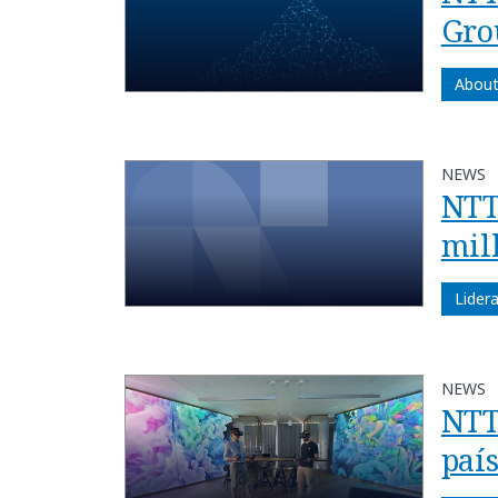
Gro
About
NEWS
NTT
mil
Lider
NEWS
NTT
paí