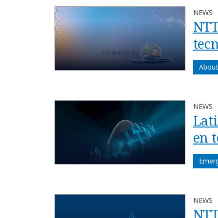
NEWS
NTT
tecn
About
NEWS
Lat
en 
Emerg
NEWS
NTT