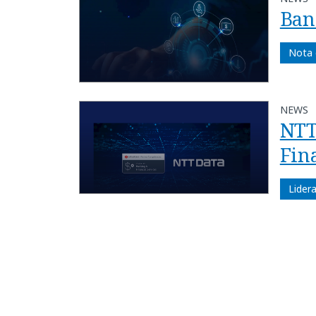
Ban
Nota 
NEWS
NTT
Fin
Lider