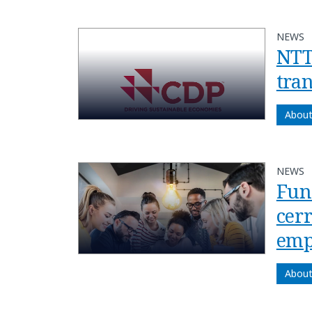
NEWS
NTT
tra
About
NEWS
Fun
cerr
emp
About