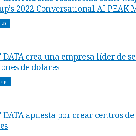
up’s 2022 Conversational AI PEAK 
 Us
 DATA crea una empresa líder de ser
lones de dólares
azgo
 DATA apuesta por crear centros de
ses