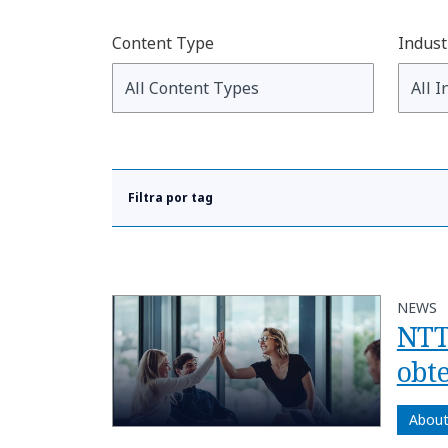
Content Type
Indust
Filtra por tag
NEWS
NTT
obt
About