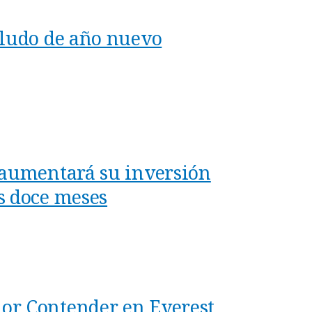
aludo de año nuevo
 aumentará su inversión
s doce meses
or Contender en Everest