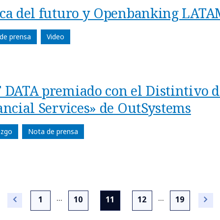
ca del futuro y Openbanking LATA
de prensa
Video
 DATA premiado con el Distintivo d
ancial Services» de OutSystems
azgo
Nota de prensa
...
...
(current)
1
10
11
12
19