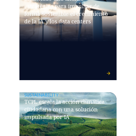
estratégica para impulsar de
forma sostenible el crecimiento
de la IA y los data centers
SUSTAINABILITY
TCPL escala la acción climática
ciudadana con una solución
impulsada por IA