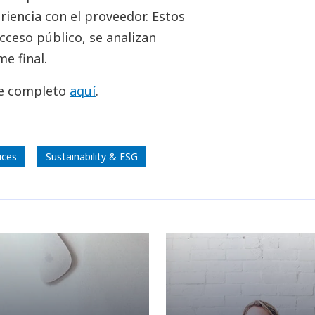
iencia con el proveedor. Estos
cceso público, se analizan
e final.
me completo
aquí
.
ices
Sustainability & ESG