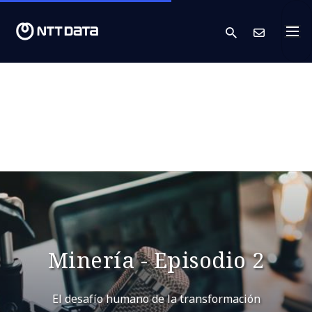
search
Cont
Minería - Episodio 2
El desafío humano de la transformación