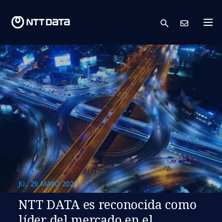
search
Cont
JU., 29 MAYO 2025
NTT DATA es reconocida como
líder del mercado en el