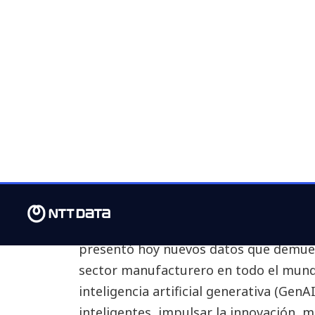
transformador
su impacto en 
clave
NTT DATA
, líder global en negocios di
presentó hoy nuevos datos que demues
sector manufacturero en todo el mund
inteligencia artificial generativa (GenA
inteligentes, impulsar la innovación, m