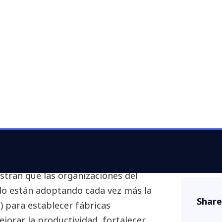
 de GenAI y
funciones
gitales y servicios tecnológicos,
tran que las organizaciones del
o están adoptando cada vez más la
Share
I) para establecer fábricas
ejorar la productividad, fortalecer