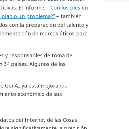
titivas. El informe –
“Con los pies en
un plan o un problema?”
– también
ados con la preparación del talento y
mplementación de marcos éticos para
res y responsables de toma de
 34 países. Algunos de los
ue GenAI ya está mejorando
dimiento económico de sus
datos del Internet de las Cosas
re significativamente la precisión