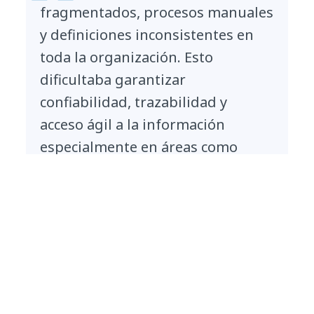
fragmentados, procesos manuales
y definiciones inconsistentes en
toda la organización. Esto
dificultaba garantizar
confiabilidad, trazabilidad y
acceso ágil a la información
especialmente en áreas como
gestión de riesgos, reportes
financieros y cumplimiento
regulatorio. Necesitábamos
establecer confianza en nuestros
datos mientras respaldábamos
una toma de decisiones más
rápida e informada."