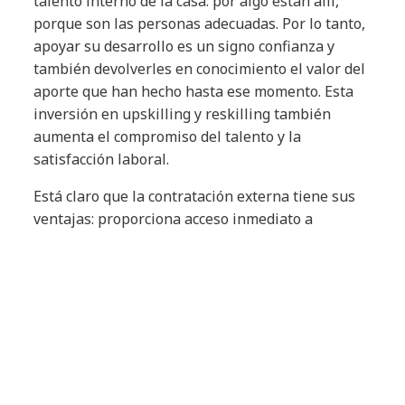
talento interno de la casa: por algo están allí,
porque son las personas adecuadas. Por lo tanto,
apoyar su desarrollo es un signo confianza y
también devolverles en conocimiento el valor del
aporte que han hecho hasta ese momento. Esta
inversión en upskilling y reskilling también
aumenta el compromiso del talento y la
satisfacción laboral.
Está claro que la contratación externa tiene sus
ventajas: proporciona acceso inmediato a
habilidades y capacidades nuevas. Pero conlleva
desafíos inherentes como el alto costo de
reclutamiento y la posible falta de alineación
cultural con los valores y la misión de la empresa.
Según datos de la Society for Human Resource
Management (SHRM), el costo promedio de
contratar a un nuevo empleado puede ser de
entre 3 a 5 veces el salario de la posición