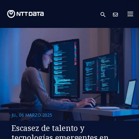
search
Cont
JU., 06 MARZO 2025
Escasez de talento y
tecnologías emergentes en