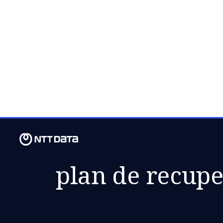
MA., 09 JUNIO 2020
El impacto del
el negocio ene
plan de recup