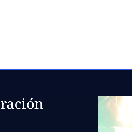
 Covid-19 en
rgético y
eración