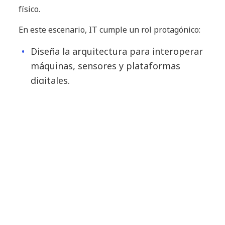
físico.
En este escenario, IT cumple un rol protagónico:
Diseña la arquitectura para interoperar
máquinas, sensores y plataformas
digitales.
Garantiza la seguridad, trazabilidad y
escalabilidad de las soluciones.
Lidera la integración entre operaciones
físicas y entornos digitales del negocio.
La robótica corporativa se consolida como una
palanca de productividad y sostenibilidad
. Su
adopción, impulsada por IT, permite crear
ecosistemas en los que la tecnología amplifica la