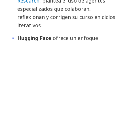
Research
, plantea el uso de agentes
especializados que colaboran,
reflexionan y corrigen su curso en ciclos
iterativos.
Hugging Face
ofrece un enfoque
abierto llamado
Open Deep Research
,
en el que herramientas y modelos se
combinan para responder preguntas
complejas desde una arquitectura
modular.
Sakana.ai
propone un nuevo rol: el AI
Scientist, capaz de formular hipótesis,
ejecutar simulaciones y generar nuevo
conocimiento de forma autónoma.