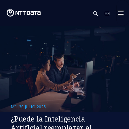
search
Cont
MI., 30 JULIO 2025
¿Puede la Inteligencia
Artificial reemplazar al