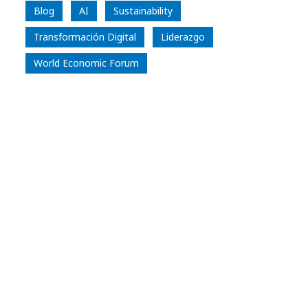
Blog
AI
Sustainability
Transformación Digital
Liderazgo
World Economic Forum
Miguel Teixeira
CEO Iberia, International Organisations,
LATAM and Consulting in Benelux and
France at NTT DATA, Inc.
LinkedIn Profile