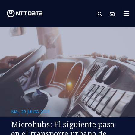
search
Cont
MA., 29 JUNIO 2021
Microhubs: El siguiente paso
en el transporte urbano de