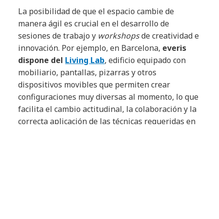
La posibilidad de que el espacio cambie de
manera ágil es crucial en el desarrollo de
sesiones de trabajo y
workshops
de creatividad e
innovación. Por ejemplo, en Barcelona,
everis
dispone del
Living Lab
, edificio equipado con
mobiliario, pantallas, pizarras y otros
dispositivos movibles que permiten crear
configuraciones muy diversas al momento, lo que
facilita el cambio actitudinal, la colaboración y la
correcta aplicación de las técnicas requeridas en
este tipo de actividades, que acostumbran a
desarrollarse alrededor de paneles visuales
verticales de gran tamaño.
Arte:
Durante los años de la crisis económica,