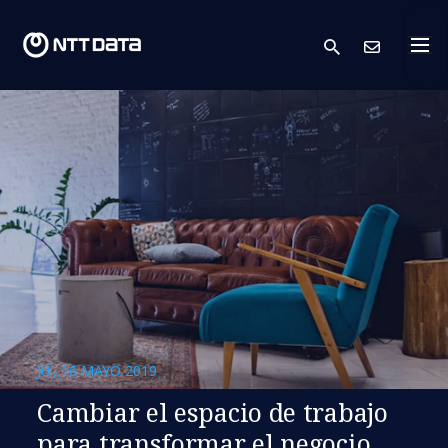
search
Cont
JU., 16 MAYO 2019
Cambiar el espacio de trabajo
para transformar el negocio